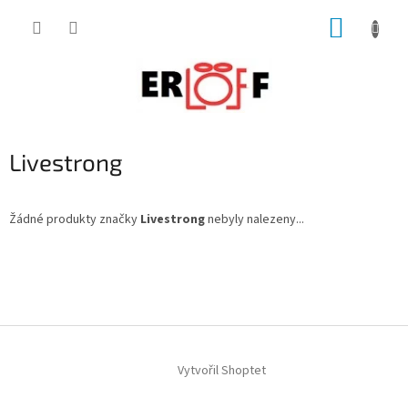
Přejít
NÁKUP
na
obsah
KOŠÍK
Livestrong
Žádné produkty značky
Livestrong
nebyly nalezeny...
Z
á
p
a
t
í
Vytvořil Shoptet