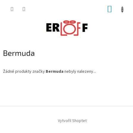
Přejít
NÁKUP
na
obsah
KOŠÍK
Bermuda
Žádné produkty značky
Bermuda
nebyly nalezeny...
Z
á
p
a
t
í
Vytvořil Shoptet